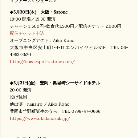
＜ツアースケジュール＞
◆5
月
30
日(木)
大阪・
Satone
19:00
開場／
19:30
開演
チャージ
3,500
円+飲食代1,500円／配信チケット
2,000
円
配信チケット申込
オープニングアクト：
Aiko Kono
大阪市中央区安土町
1-4-11
エンパイヤビル
B1F
TEL 06-
4963-3520
http://musicspot-satone.com/
◆
5
月
31
日(金)
豊岡・奥城崎シーサイドホテル
20:00
開演
投げ銭制
他出演：
nanairo / Aiko Kono
豊岡市竹野町誕生のうら TEL 0796-47-0666
https://www.okukinosaki.jp/