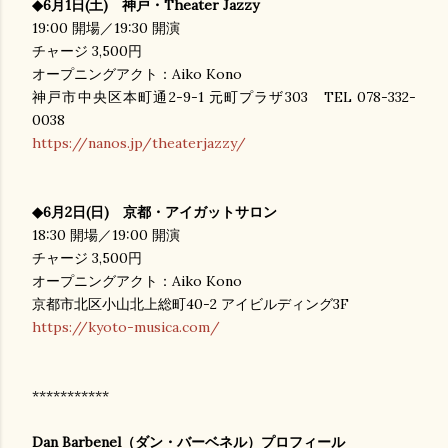
◆
6
月
1
日(土) 神戸・
Theater Jazzy
19:00
開場／
19:30
開演
チャージ
3,500
円
オープニングアクト：
Aiko Kono
神戸市中央区本町通
2-9-1
元町プラザ
303
TEL 078-332-
0038
https://nanos.jp/theaterjazzy/
◆
6
月
2
日(日) 京都・アイガットサロン
18:30
開場／
19:00
開演
チャージ
3,500
円
オープニングアクト：
Aiko Kono
京都市北区小山北
上総町
40-2
アイビルディング
3F
https://kyoto-musica.com/
***********
Dan Barbenel
（ダン・バーベネル）プロフィール