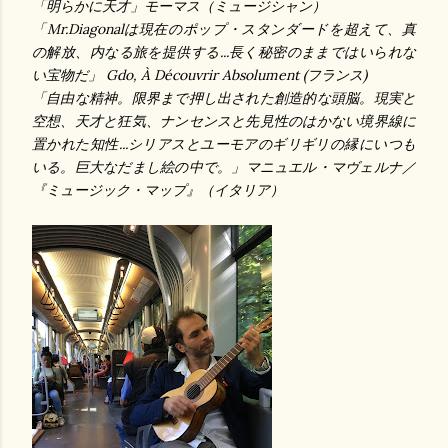
「明らかに天才」モーマス
（ミュージシャン）
「
Mr.Diagonal
は現在のポップ・スタンダードを超えて、真
の解放、内なる旅を提供する
...
長く秘密のままではいられな
い宝物だ
」
Gdo, À Découvrir Absolument (
フランス
)
「自由な精神。限界まで押し出された創造的な頭脳。現実と
空想、天才と狂気、ナンセンスと
先見性
のはかない境界線に
置かれた知性
...
シリアスとユーモアのギリギリの
縁
にいつも
いる
。
巨大なだまし絵の
中で。
」
マニュエル・マヴェルナ
／
『ミュージック・マップ』（
イタリア）