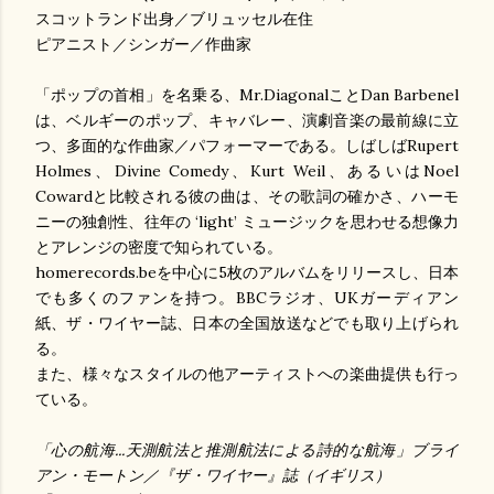
スコットランド出身／ブリュッセル在住
ピアニスト／シンガー／作曲家
「
ポップの
首相」を名乗る
、
Mr.Diagonal
こと
Dan Barbenel
は、
ベルギーの
ポップ、キャバレー、演劇音楽の最前線に立
つ、多面的な
作曲家／パフォーマーである。
しばしば
Rupert
Holmes
、
Divine Comedy
、
Kurt Weil
、あるいは
Noel
Coward
と比較される彼の曲は、その
歌詞の
確
か
さ、ハーモ
ニーの独創性、
往年の
‘light’
ミュージックを思わせる
想像力
とアレンジの
密度で知られている。
homerecords.be
を中心に
5
枚のアルバムをリリースし、日本
でも多くのファンを持つ。
BBC
ラジオ、
UK
ガーディアン
紙、ザ・ワイヤー誌、日本の全国放送などでも取り上げられ
る。
また、様々なスタイルの他アーティストへの楽曲提供も行っ
ている。
「心の航海
...
天測航法
と
推測航法
による詩的な航海」ブライ
アン・モートン／『ザ・ワイヤー』誌（
イギリス）