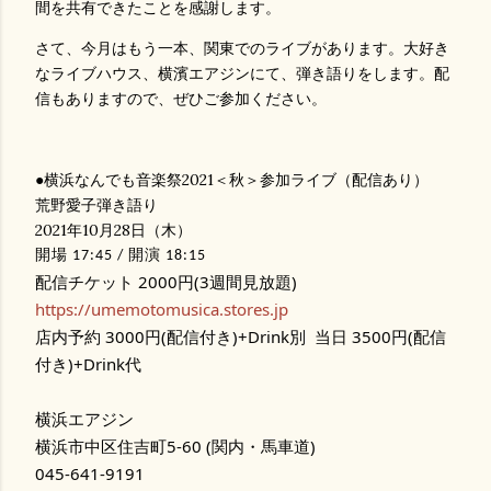
間を共有できたことを感謝します。
さて、今月はもう一本、関東でのライブがあります。大好き
なライブハウス、横濱エアジンにて、弾き語りをします。配
信もありますので、ぜひご参加ください。
●横浜なんでも音楽祭2021＜秋＞参加ライブ（配信あり）
荒野愛子弾き語り
2021
年10
月
28
日
（木
）
開場
17:45 /
開演
18:15
配信チケット 2000円(3週間見放題) 
https://umemotomusica.stores.jp
店内予約 3000円(配信付き)+Drink別  当日 3500円(配信
付き)+Drink代
横浜エアジン 
横浜市中区住吉町5-60 (関内・馬車道)
045-641-9191