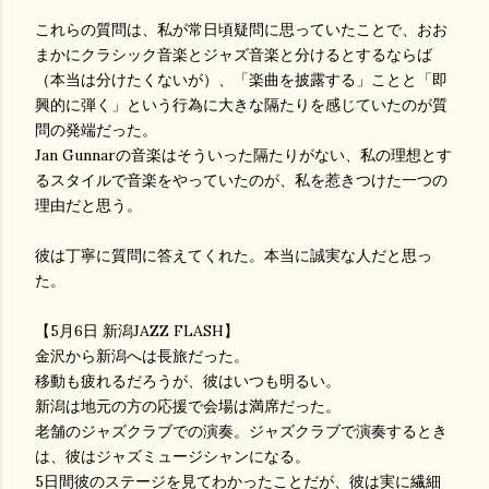
これらの質問は、私が常日頃疑問に思っていたことで、おお
まかにクラシック音楽とジャズ音楽と分けるとするならば
（本当は分けたくないが）、「楽曲を披露する」ことと「即
興的に弾く」という行為に大きな隔たりを感じていたのが質
問の発端だった。
Jan Gunnarの音楽はそういった隔たりがない、私の理想とす
るスタイルで音楽をやっていたのが、私を惹きつけた一つの
理由だと思う。
彼は丁寧に質問に答えてくれた。本当に誠実な人だと思っ
た。
【5月6日 新潟JAZZ FLASH】
金沢から新潟へは長旅だった。
移動も疲れるだろうが、彼はいつも明るい。
新潟は地元の方の応援で会場は満席だった。
老舗のジャズクラブでの演奏。ジャズクラブで演奏するとき
は、彼はジャズミュージシャンになる。
5日間彼のステージを見てわかったことだが、彼は実に繊細