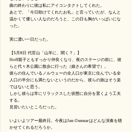
曲の終わりに彼は私にアイコンタクトしてくれた。
あとで、「今日助けてくれたお礼」と言っていたが、なんと
温かくて優しい人なのだろうと、この日も胸がいっぱいにな
った。
実に濃い一日だった。
【5月8日 代官山「山羊に、聞く？」】
Hoff親子ともすっかり仲良くなり、夜のステージの前に、彼
らと代々木公園に散歩に行った（娘さんの希望で）。
彼らの住んでいるノルウェーの全人口が東京に住んでいる全
人口の半分にも満たないというのだから、彼らの旅はそう楽
ではないと思う。
しかし彼らは常にリラックスした状態に自分を置くよう工夫
する。
見習いたいところだった。
いよいよツアー最終日。今夜はJan Gunnarはどんな演奏を聴
かせてくれるだろうか。