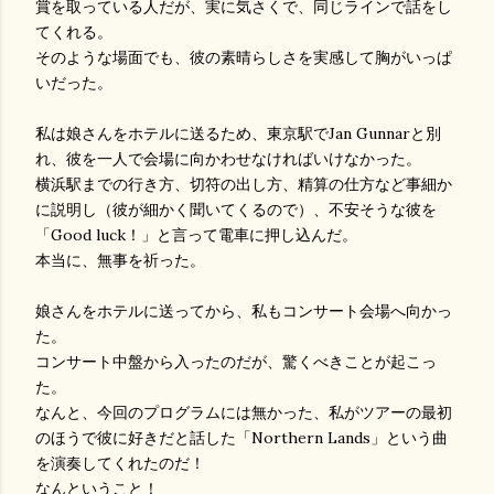
賞を取っている人だが、実に気さくで、同じラインで話をし
てくれる。
そのような場面でも、彼の素晴らしさを実感して胸がいっぱ
いだった。
私は娘さんをホテルに送るため、東京駅でJan Gunnarと別
れ、彼を一人で会場に向かわせなければいけなかった。
横浜駅までの行き方、切符の出し方、精算の仕方など事細か
に説明し（彼が細かく聞いてくるので）、不安そうな彼を
「Good luck！」と言って電車に押し込んだ。
本当に、無事を祈った。
娘さんをホテルに送ってから、私もコンサート会場へ向かっ
た。
コンサート中盤から入ったのだが、驚くべきことが起こっ
た。
なんと、今回のプログラムには無かった、私がツアーの最初
のほうで彼に好きだと話した「Northern Lands」という曲
を演奏してくれたのだ！
なんということ！