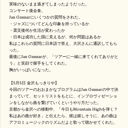
実味のないまま過ぎてしまったようだった。
コンサート後会食。
Jan Gunnarにいくつかの質問をされた。
・ジャズについてどんな印象を持っているか
・震災後何か生活が変わったか
・日本は成功した国に見えるが、何か問題はあるか
私はこれらの質問に日本語で答え、大沢さんに通訳してもら
った。
最後にJan Gunnarが、「ツアーに一緒に来てくれてありがと
う」と笑顔で握手をしてくれた。
胸がいっぱいになった。
【5月5日 金沢もっきりや】
今回のツアーのおおまかなプログラムはJan Gunnarの中で決
まっていて、セットリストをもとに、インプロヴィゼーショ
ンをしながら曲を繋げていくというやり方だった。
京都から金沢への移動中、「今日もMountain Highを弾く？
私はあの曲が好き」と伝えたら、彼は嬉しそうに、あの曲は
アフロミュージックのリズムだよと歌って聴かせてくれた。