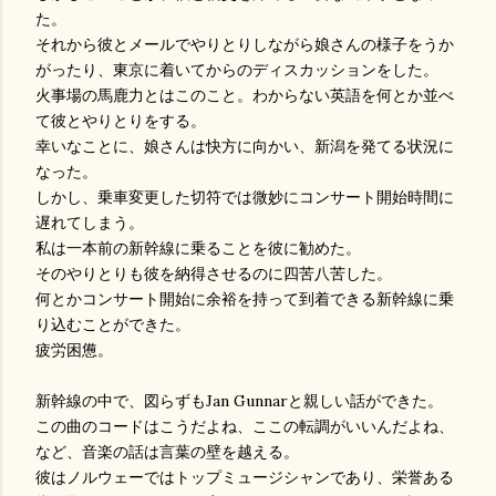
た。
それから彼とメールでやりとりしながら娘さんの様子をうか
がったり、東京に着いてからのディスカッションをした。
火事場の馬鹿力とはこのこと。わからない英語を何とか並べ
て彼とやりとりをする。
幸いなことに、娘さんは快方に向かい、新潟を発てる状況に
なった。
しかし、乗車変更した切符では微妙にコンサート開始時間に
遅れてしまう。
私は一本前の新幹線に乗ることを彼に勧めた。
そのやりとりも彼を納得させるのに四苦八苦した。
何とかコンサート開始に余裕を持って到着できる新幹線に乗
り込むことができた。
疲労困憊。
新幹線の中で、図らずもJan Gunnarと親しい話ができた。
この曲のコードはこうだよね、ここの転調がいいんだよね、
など、音楽の話は言葉の壁を越える。
彼はノルウェーではトップミュージシャンであり、栄誉ある