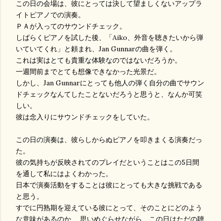
この日の会場は、彼にとっては決して望ましくないアップラ
イトピアノでの演奏。
ＰＡが入ってのサウンドチェック。
しばらくピアノを試した後、「Aiko、外音を聴きたいから弾
いていてくれ」と頼まれ、Jan Gunnarの曲を弾く。
これは実はとても貴重な体験なのではないだろうか。
一週間前までとても想像できなかった光景だ。
しかし、Jan Gunnarにとっても他人の弾く自分の曲でサウン
ドチェックなんてしたことないだろうと思うと、なんか可笑
しい。
彼は念入りにサウンドチェックをしていた。
この日の演奏は、彼らしからぬピアノを叩きまくる演奏だっ
た。
彼の気持ちが反映されてのプレイだということはこの5日間
を通して私にはよくわかった。
日本で演奏活動をすることは彼にとっても大きな挑戦である
と思う。
すでに円熟期を迎えている彼にとって、そのことにどのよう
な意味があるのか、 思いめぐらせながら、この日はただの聴