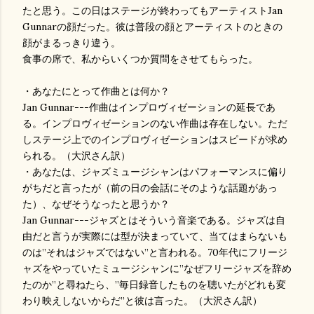
たと思う。この日はステージが終わってもアーティストJan
Gunnarの顔だった。彼は普段の顔とアーティストのときの
顔がまるっきり違う。
食事の席で、私からいくつか質問をさせてもらった。
・あなたにとって作曲とは何か？
Jan Gunnar---作曲はインプロヴィゼーションの延長であ
る。インプロヴィゼーションのない作曲は存在しない。ただ
しステージ上でのインプロヴィゼーションはスピードが求め
られる。（大沢さん訳）
・あなたは、ジャズミュージシャンはパフォーマンスに偏り
がちだと言ったが（前の日の会話にそのような話題があっ
た）、なぜそうなったと思うか？
Jan Gunnar---ジャズとはそういう音楽である。ジャズは自
由だと言うが実際には型が決まっていて、当てはまらないも
のは”それはジャズではない”と言われる。70年代にフリージ
ャズをやっていたミュージシャンに”なぜフリージャズを辞め
たのか”と尋ねたら、”毎日録音したものを聴いたがどれも変
わり映えしないからだ”と彼は言った。（大沢さん訳）