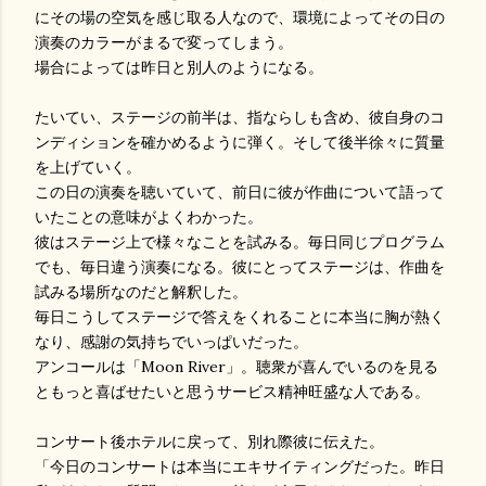
にその場の空気を感じ取る人なので、環境によってその日の
演奏のカラーがまるで変ってしまう。
場合によっては昨日と別人のようになる。
たいてい、ステージの前半は、指ならしも含め、彼自身のコ
ンディションを確かめるように弾く。そして後半徐々に質量
を上げていく。
この日の演奏を聴いていて、前日に彼が作曲について語って
いたことの意味がよくわかった。
彼はステージ上で様々なことを試みる。毎日同じプログラム
でも、毎日違う演奏になる。彼にとってステージは、作曲を
試みる場所なのだと解釈した。
毎日こうしてステージで答えをくれることに本当に胸が熱く
なり、感謝の気持ちでいっぱいだった。
アンコールは「Moon River」。聴衆が喜んでいるのを見る
ともっと喜ばせたいと思うサービス精神旺盛な人である。
コンサート後ホテルに戻って、別れ際彼に伝えた。
「今日のコンサートは本当にエキサイティングだった。昨日