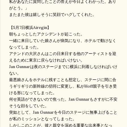
私があなたに質問したことの答えが今日よくわかった。あり
がとう。」
またまた彼は嬉しそうに笑顔でハグしてくれた。
【5月7日横浜Airegin】
朝ちょっとしたアクシデントが起こった。
一緒に来日していた娘さんが病気になり、ホテルで動けなく
なってしまった。
アテンドの大沢さんはこの日来日する他のアーティストを迎
えるために東京に戻らなければいけない。
Jan Gunnarは夜のステージまでに横浜に到着しなければいけ
ない。
最悪娘さんをホテルに残すことも想定し、ステージに間に合
うギリギリの新幹線の切符に変更し、私がHoff親子を引き受
ける形になってしまった。
何せ英語ができないので焦った。Jan Gunnarもさすがに不安
そうな顔をしていた。
突如として、Jan Gunnarを今日のステージに無事上げること
が私のミッションとなってしまった。
しかしこのことが、彼と親交を深める重要な出来事となっ