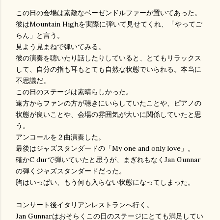
この日の会場は素敵なベーゼンドルファーが置いてあった。
彼はMountain Highを実際に弾いて見せてくれ、「やってご
らん」と言う。
見よう見まねで弾いてみる。
彼の演奏を聴いたり話したりしていると、とてもリラックス
して、自分の指も耳もとても自然な状態でいられる。本当に
不思議だ。
この日のステージは素晴らしかった。
遠方からファンの方が聴きにいらしていたことや、ピアノの
状態が良いことや、会場の雰囲気が大いに関係していたと思
う。
アンコールを２曲演奏した。
最後はジャズスタンダードの「My one and only love」。
確かC durで弾いていたと思うが、まぎれもなくJan Gunnar
の弾くジャズスタンダードだった。
胸はいっぱい、もう何も入らない状態になってしまった。
コンサート後イタリアンレストランへ行く。
Jan Gunnarはおそらくこの日のステージにとても満足してい