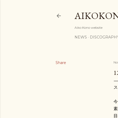
AIKOKO
Aiko Kono website
NEWS
DISCOGRAPH
Share
No
ス
今
素
目