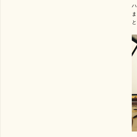
ハ
ま
と