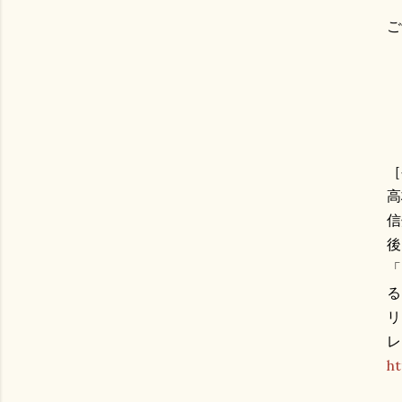
ご
［
高
信
後
「
る
リ
レ
ht